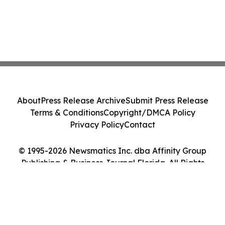
About
Press Release Archive
Submit Press Release
Terms & Conditions
Copyright/DMCA Policy
Privacy Policy
Contact
© 1995-2026 Newsmatics Inc. dba Affinity Group
Publishing & Business Journal Florida. All Rights
Reserved.
Cookie Settings / Your Privacy Choices