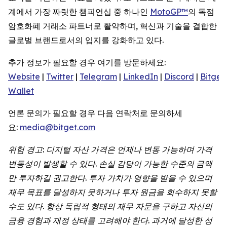
계에서 가장 짜릿한 챔피언십 중 하나인
MotoGP™
의 독점
암호화폐 거래소 파트너로 활약하며, 혁신과 기술을 결합한
글로벌 브랜드로서의 입지를 강화하고 있다.
추가 정보가 필요할 경우 여기를 방문하세요:
Website
|
Twitter
|
Telegram
|
LinkedIn
|
Discord
|
Bitget
Wallet
언론 문의가 필요할 경우 다음 연락처로 문의하세
요:
media@bitget.com
위험
경고
:
디지털
자산
가격은
언제나
변동
가능하며
가격
변동성이
발생할
수
있다
.
손실
감당이
가능한
수준의
금액
만
투자하길
권고한다
.
투자
가치가
영향을
받을
수
있으며
재무
목표를
달성하지
못하거나
투자
원금을
회수하지
못할
수도
있다
.
항상
독립적
형태의
재무
자문을
구하고
자신의
금융
경험과
재정
상태를
고려해야
한다
.
과거에
달성한
성