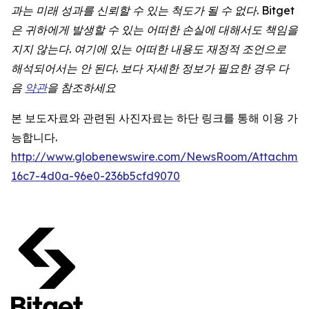
과는
미래
성과를
신뢰할
수
있는
척도가
될
수
없다
. Bitget
은
귀하에게
발생할
수
있는
어떠한
손실에
대해서도
책임을
지지
않는다
.
여기에
있는
어떠한
내용도
재정적
조언으로
해석되어서는
안
된다
.
보다
자세한
정보가
필요한
경우
다
음
약관
을 참조하세요
본 보도자료와 관련된 사진자료는 하단 링크를 통해 이용 가
능합니다.
http://www.globenewswire.com/NewsRoom/Attachmen
16c7-4d0a-96e0-236b5cfd9070